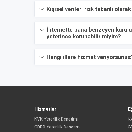
Kişisel verileri risk tabanlı ola
İnternette bana benzeyen kuruluşl
yeterince korunabilir miyim?
Hangi illere hizmet veriyorsunuz
Hizmetler
E
KVK Yeterlilik Denetimi
KV
GDPR Yeterlilik Denetimi
GD