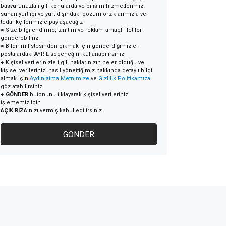
başvurunuzla ilgili konularda ve bilişim hizmetlerimizi
sunan yurt içi ve yurt dışındaki çözüm ortaklarımızla ve
tedarikçilerimizle paylaşacağız
● Size bilgilendirme, tanıtım ve reklam amaçlı iletiler
gönderebiliriz
● Bildirim listesinden çıkmak için gönderdiğimiz e-
postalardaki AYRIL seçeneğini kullanabilirsiniz
● Kişisel verilerinizle ilgili haklarınızın neler olduğu ve
kişisel verilerinizi nasıl yönettiğimiz hakkında detaylı bilgi
almak için
Aydınlatma Metnimize
ve
Gizlilik Politikamıza
göz atabilirsiniz
●
GÖNDER
butonunu tıklayarak kişisel verilerinizi
işlememiz için
AÇIK RIZA
’nızı vermiş kabul edilirsiniz.
GÖNDER