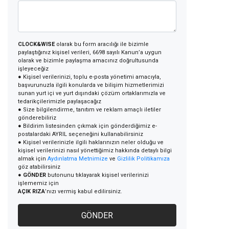
CLOCK&WISE
olarak bu form aracılığı ile bizimle
paylaştığınız kişisel verileri, 6698 sayılı Kanun’a uygun
olarak ve bizimle paylaşma amacınız doğrultusunda
işleyeceğiz
● Kişisel verilerinizi, toplu e-posta yönetimi amacıyla,
başvurunuzla ilgili konularda ve bilişim hizmetlerimizi
sunan yurt içi ve yurt dışındaki çözüm ortaklarımızla ve
tedarikçilerimizle paylaşacağız
● Size bilgilendirme, tanıtım ve reklam amaçlı iletiler
gönderebiliriz
● Bildirim listesinden çıkmak için gönderdiğimiz e-
postalardaki AYRIL seçeneğini kullanabilirsiniz
● Kişisel verilerinizle ilgili haklarınızın neler olduğu ve
kişisel verilerinizi nasıl yönettiğimiz hakkında detaylı bilgi
almak için
Aydınlatma Metnimize
ve
Gizlilik Politikamıza
göz atabilirsiniz
●
GÖNDER
butonunu tıklayarak kişisel verilerinizi
işlememiz için
AÇIK RIZA
’nızı vermiş kabul edilirsiniz.
GÖNDER