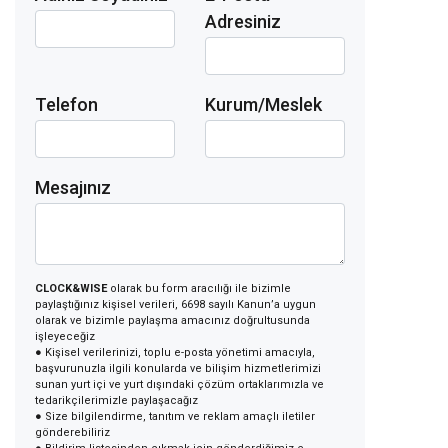
Adresiniz
Telefon
Kurum/Meslek
Mesajınız
CLOCK&WISE
olarak bu form aracılığı ile bizimle
paylaştığınız kişisel verileri, 6698 sayılı Kanun’a uygun
olarak ve bizimle paylaşma amacınız doğrultusunda
işleyeceğiz
● Kişisel verilerinizi, toplu e-posta yönetimi amacıyla,
başvurunuzla ilgili konularda ve bilişim hizmetlerimizi
sunan yurt içi ve yurt dışındaki çözüm ortaklarımızla ve
tedarikçilerimizle paylaşacağız
● Size bilgilendirme, tanıtım ve reklam amaçlı iletiler
gönderebiliriz