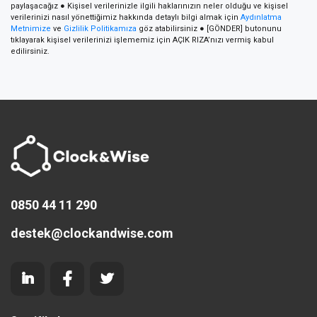
paylaşacağız ● Kişisel verilerinizle ilgili haklarınızın neler olduğu ve kişisel
verilerinizi nasıl yönettiğimiz hakkında detaylı bilgi almak için
Aydınlatma
Metnimize
ve
Gizlilik Politikamıza
göz atabilirsiniz ● [GÖNDER] butonunu
tıklayarak kişisel verilerinizi işlememiz için AÇIK RIZA’nızı vermiş kabul
edilirsiniz.
0850 44 11 290
destek@clockandwise.com