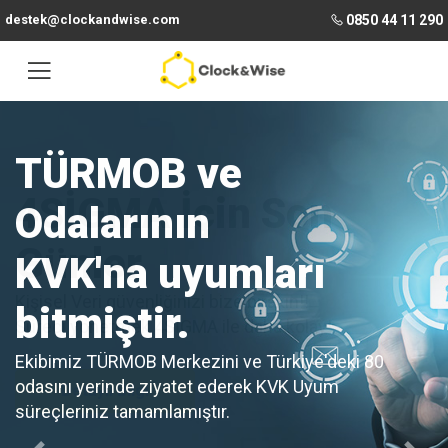
destek@clockandwise.com
0850 44 11 290
TÜRMOB ve
4SİGMA
İçin Son
Odalarının
Günler
KVK'na uyumları
Kişisel Veri güvenliğinizi bize bırakın!!
bitmiştir.
Süreci yönetmek 4SİGMA ile daha kolay!
Ekibimiz TÜRMOB Merkezini ve Türkiye'deki 80
odasını yerinde ziyatet ederek KVK Uyum
Detaylı Bilgi
süreçleriniz tamamlamıştır.