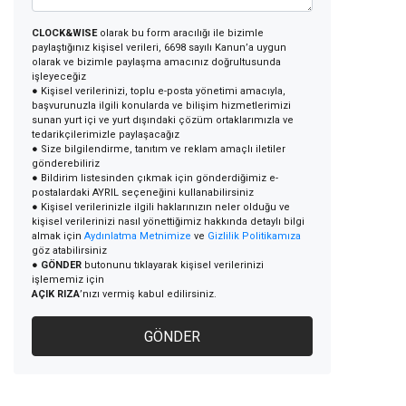
CLOCK&WISE
olarak bu form aracılığı ile bizimle
paylaştığınız kişisel verileri, 6698 sayılı Kanun’a uygun
olarak ve bizimle paylaşma amacınız doğrultusunda
işleyeceğiz
● Kişisel verilerinizi, toplu e-posta yönetimi amacıyla,
başvurunuzla ilgili konularda ve bilişim hizmetlerimizi
sunan yurt içi ve yurt dışındaki çözüm ortaklarımızla ve
tedarikçilerimizle paylaşacağız
● Size bilgilendirme, tanıtım ve reklam amaçlı iletiler
gönderebiliriz
● Bildirim listesinden çıkmak için gönderdiğimiz e-
postalardaki AYRIL seçeneğini kullanabilirsiniz
● Kişisel verilerinizle ilgili haklarınızın neler olduğu ve
kişisel verilerinizi nasıl yönettiğimiz hakkında detaylı bilgi
almak için
Aydınlatma Metnimize
ve
Gizlilik Politikamıza
göz atabilirsiniz
●
GÖNDER
butonunu tıklayarak kişisel verilerinizi
işlememiz için
AÇIK RIZA
’nızı vermiş kabul edilirsiniz.
GÖNDER